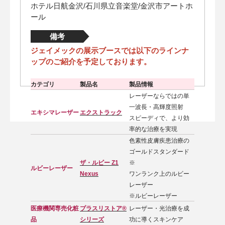
ホテル日航金沢/石川県立音楽堂/金沢市アートホ
ール
備考
ジェイメックの展示ブースでは以下のラインナ
ップのご紹介を予定しております。
カテゴリ
製品名
製品情報
レーザーならではの単
一波長・高輝度照射
エキシマレーザー
エクストラック
スピーディで、より効
率的な治療を実現
色素性皮膚疾患治療の
ゴールドスタンダード
ザ・ルビー Z1
※
ルビーレーザー
Nexus
ワンランク上のルビー
レーザー
※ルビーレーザー
医療機関専売化粧
プラスリストア®
レーザー・光治療を成
品
シリーズ
功に導くスキンケア