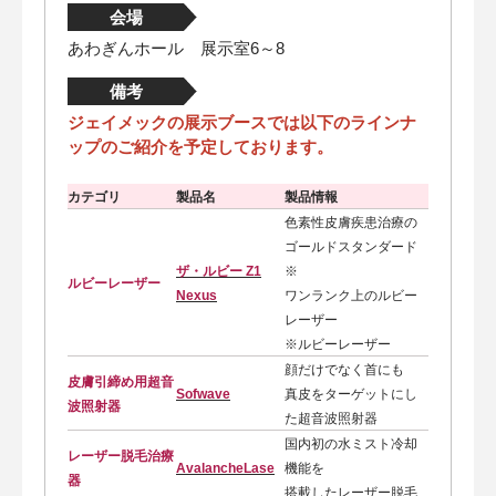
会場
あわぎんホール 展示室6～8
備考
ジェイメックの展示ブースでは以下のラインナ
ップのご紹介​を予定しております。
カテゴリ
製品名
製品情報
色素性皮膚疾患治療の
ゴールドスタンダード
ザ・ルビー Z1
※
ルビーレーザー
Nexus
ワンランク上のルビー
レーザー
※ルビーレーザー
顔だけでなく首にも
皮膚引締め用超音
Sofwave
真皮をターゲットにし
波照射器
た超音波照射器
国内初の水ミスト冷却
レーザー脱毛治療
AvalancheLase
機能を
器
搭載したレーザー脱毛